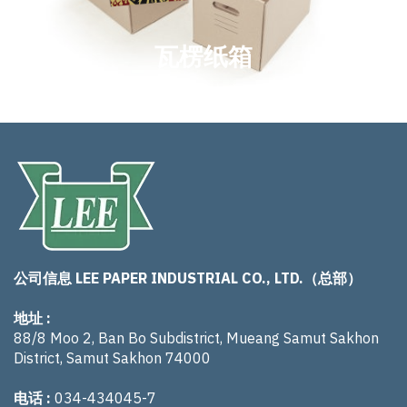
瓦楞纸箱
公司信息 LEE PAPER INDUSTRIAL CO., LTD.（总部）
地址 :
88/8 Moo 2, Ban Bo Subdistrict, Mueang Samut Sakhon
District, Samut Sakhon 74000
电话 :
034-434045-7